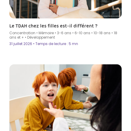
Crédit photo by Artem Varnitsin in Istock
Le TDAH chez les filles est-il différent ?
Concentration
•
Mémoire
•
3-6 ans
•
6-10 ans
•
10-18 ans
•
18
ans et +
•
Développement
31 juillet 2026 • Temps de lecture : 5 mn