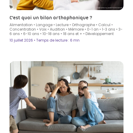
Crédit photo by peakSTOCK in Istock
C’est quoi un bilan orthophonique ?
Alimentation
•
Langage
•
Lecture
•
Orthographe
•
Calcul
•
Concentration
•
Voix
•
Audition
•
Mémoire
•
0-1 an
•
1-3 ans
•
3-
6 ans
•
6-10 ans
•
10-18 ans
•
18 ans et +
•
Développement
10 juillet 2026 • Temps de lecture : 6 mn