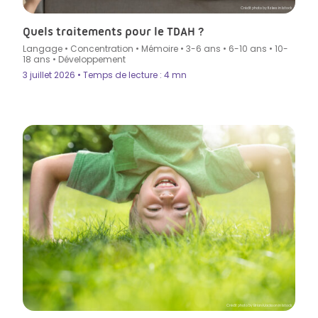
Crédit photo by fizkes in Istock
Quels traitements pour le TDAH ?
Langage
•
Concentration
•
Mémoire
•
3-6 ans
•
6-10 ans
•
10-
18 ans
•
Développement
3 juillet 2026 • Temps de lecture : 4 mn
Crédit photo by BrianAJackson in Istock