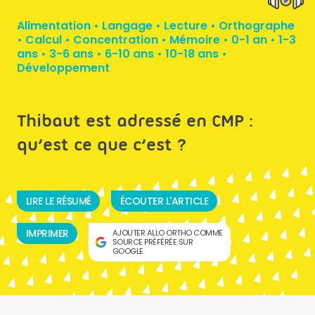
Alimentation
•
Langage
•
Lecture
•
Orthographe
•
Calcul
•
Concentration
•
Mémoire
•
0-1 an
•
1-3
ans
•
3-6 ans
•
6-10 ans
•
10-18 ans
•
Développement
Thibaut est adressé en CMP :
qu’est ce que c’est ?
LIRE LE RÉSUMÉ
ÉCOUTER L'ARTICLE
IMPRIMER
AJOUTER ALLO ORTHO COMME
SOURCE PRÉFÉRÉE SUR
GOOGLE