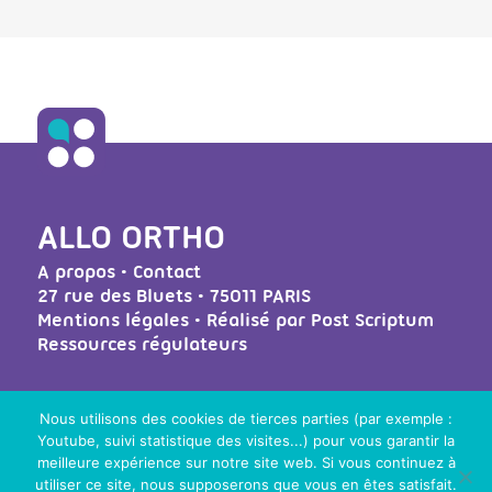
ALLO ORTHO
A propos
•
Contact
27 rue des Bluets • 75011 PARIS
Mentions légales
• Réalisé par
Post Scriptum
Ressources régulateurs
NOS LIENS UTILES
Nous utilisons des cookies de tierces parties (par exemple :
Youtube, suivi statistique des visites...) pour vous garantir la
Téléchargez le kit de communication
meilleure expérience sur notre site web. Si vous continuez à
utiliser ce site, nous supposerons que vous en êtes satisfait.