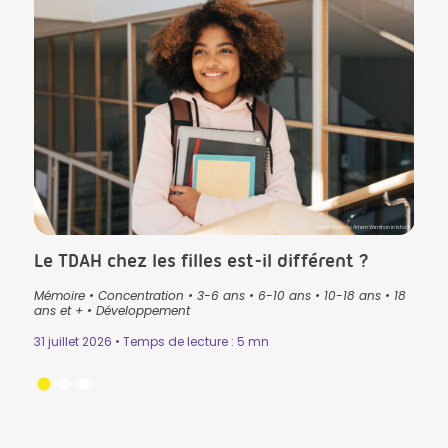
CK in Istock
Crédit photo by Artem Varnitsin in Istock
Le TDAH chez les filles est-il différent ?
Que
pré
Mémoire
•
Concentration
•
3-6 ans
•
6-10 ans
•
10-18 ans
•
18
lan
ans
•
ans et +
•
Développement
3-6 
31 juillet 2026 • Temps de lecture : 5 mn
Lectu
24 ju