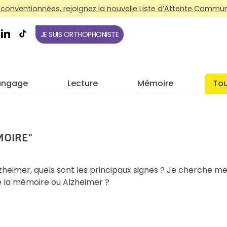
conventionnées, rejoignez la nouvelle Liste d’Attente Commune
JE SUIS ORTHOPHONISTE
angage
Lecture
Mémoire
Tou
MOIRE"
lzheimer, quels sont les principaux signes ? Je cherche m
e la mémoire ou Alzheimer ?