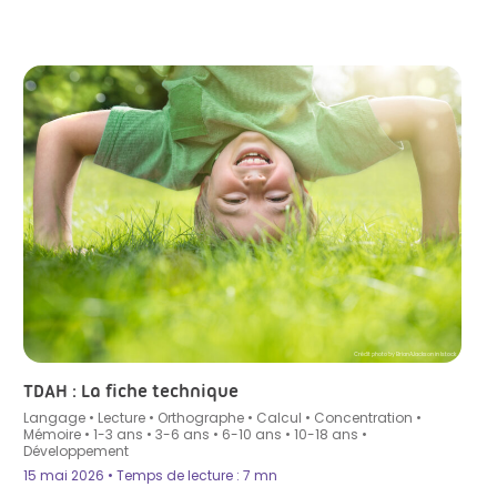
Crédit photo by BrianAJackson in Istock
TDAH : La fiche technique
Langage
•
Lecture
•
Orthographe
•
Calcul
•
Concentration
•
Mémoire
•
1-3 ans
•
3-6 ans
•
6-10 ans
•
10-18 ans
•
Développement
15 mai 2026 • Temps de lecture : 7 mn