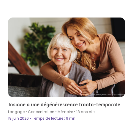
Crédit photo by Inside Creative House in Istock
Josiane a une dégénérescence fronto-temporale
Langage
•
Concentration
•
Mémoire
•
18 ans et +
19 juin 2026 • Temps de lecture : 9 mn