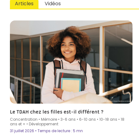
Articles
Vidéos
Crédit photo by Artem Varnitsin in Istock
Le TDAH chez les filles est-il différent ?
Concentration
•
Mémoire
•
3-6 ans
•
6-10 ans
•
10-18 ans
•
18
ans et +
•
Développement
31 juillet 2026 • Temps de lecture : 5 mn