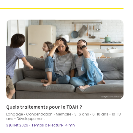
Crédit photo by fizkes in Istock
Quels traitements pour le TDAH ?
Langage
•
Concentration
•
Mémoire
•
3-6 ans
•
6-10 ans
•
10-18
ans
•
Développement
3 juillet 2026 • Temps de lecture : 4 mn