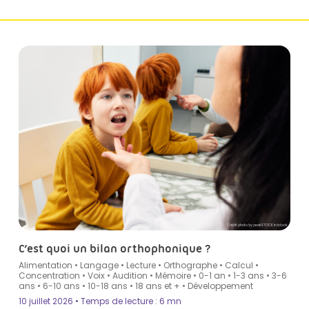
Crédit photo by peakSTOCK in Istock
C’est quoi un bilan orthophonique ?
Alimentation
•
Langage
•
Lecture
•
Orthographe
•
Calcul
•
Concentration
•
Voix
•
Audition
•
Mémoire
•
0-1 an
•
1-3 ans
•
3-6
ans
•
6-10 ans
•
10-18 ans
•
18 ans et +
•
Développement
10 juillet 2026 • Temps de lecture : 6 mn