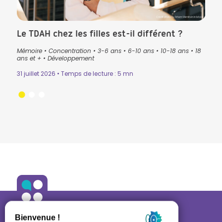
CK in Istock
Crédit photo by Artem Varnitsin in Istock
Le TDAH chez les filles est-il différent ?
Que
pré
Mémoire
•
Concentration
•
3-6 ans
•
6-10 ans
•
10-18 ans
•
18
lan
ans
•
ans et +
•
Développement
3-6 
31 juillet 2026 • Temps de lecture : 5 mn
Lectu
24 ju