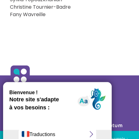
Christine Tournier-Badre
Fany Wavreille
ALLO ORTHO
A propos
•
Contact
27 rue des Bluets • 75011 PARIS
Mentions légales
• Réalisé par
Post Scriptum
Ressources régulateurs
Nous utilisons des cookies de tierces parties (par exemple :