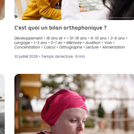
stock
Crédit photo by peakSTOCK in Isto
C’est quoi un bilan orthophonique ?
Développement
•
18 ans et +
•
10-18 ans
•
6-10 ans
•
3-6 ans
•
Langage
•
1-3 ans
•
0-1 an
•
Mémoire
•
Audition
•
Voix
•
Concentration
•
Calcul
•
Orthographe
•
Lecture
•
Alimentation
10 juillet 2026 • Temps de lecture : 6 mn