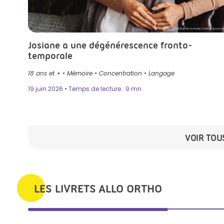
Crédit photo by Inside Creative House in I
Josiane a une dégénérescence fronto-
temporale
18 ans et +
•
Mémoire
•
Concentration
•
Langage
19 juin 2026 • Temps de lecture : 9 mn
VOIR TOU
LES LIVRETS ALLO ORTHO