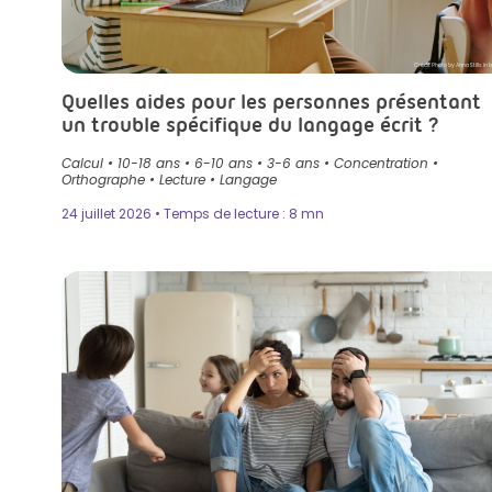
Crédit Photo by AnnaStills in I
Quelles aides pour les personnes présentant
un trouble spécifique du langage écrit ?
Calcul
•
10-18 ans
•
6-10 ans
•
3-6 ans
•
Concentration
•
Orthographe
•
Lecture
•
Langage
24 juillet 2026 • Temps de lecture : 8 mn