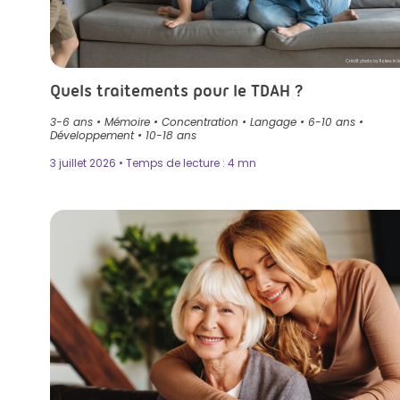
Crédit photo by fizkes in I
Quels traitements pour le TDAH ?
3-6 ans
•
Mémoire
•
Concentration
•
Langage
•
6-10 ans
•
Développement
•
10-18 ans
3 juillet 2026 • Temps de lecture : 4 mn