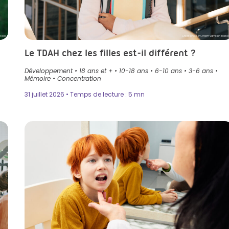
stock
Crédit photo by Artem Varnitsin in Isto
Le TDAH chez les filles est-il différent ?
Développement
•
18 ans et +
•
10-18 ans
•
6-10 ans
•
3-6 ans
•
Mémoire
•
Concentration
31 juillet 2026 • Temps de lecture : 5 mn