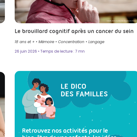
stock
Crédit photo by Biserka Stojanovic in Itso
Le brouillard cognitif après un cancer du sein
18 ans et +
•
Mémoire
•
Concentration
•
Langage
26 juin 2026 • Temps de lecture : 7 mn
LE DICO
DES FAMILLES
Retrouvez nos activités pour le