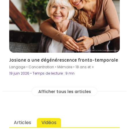
Crédit photo by Inside Creative House in Istock
Josiane a une dégénérescence fronto-temporale
Langage
•
Concentration
•
Mémoire
•
18 ans et +
19 juin 2026 • Temps de lecture : 9 mn
Articles
Vidéos