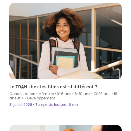
Crédit photo by Artem Varnitsin in Istock
Le TDAH chez les filles est-il différent ?
Concentration
•
Mémoire
•
3-6 ans
•
6-10 ans
•
10-18 ans
•
18
ans et +
•
Développement
31 juillet 2026 • Temps de lecture : 5 mn