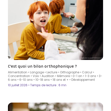
Crédit photo by peakSTOCK in Istock
C’est quoi un bilan orthophonique ?
Alimentation
•
Langage
•
Lecture
•
Orthographe
•
Calcul
•
Concentration
•
Voix
•
Audition
•
Mémoire
•
0-1 an
•
1-3 ans
•
3-
6 ans
•
6-10 ans
•
10-18 ans
•
18 ans et +
•
Développement
10 juillet 2026 • Temps de lecture : 6 mn