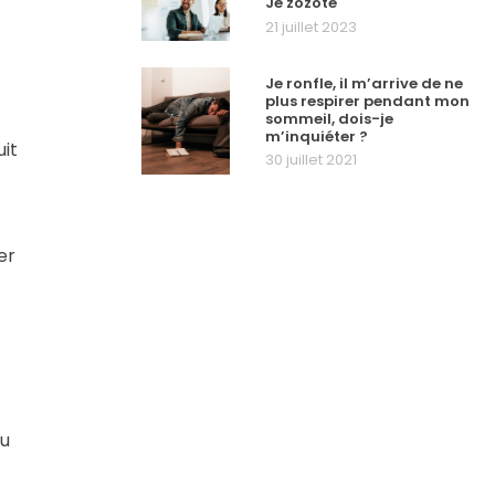
Je zozote
21 juillet 2023
Je ronfle, il m’arrive de ne
plus respirer pendant mon
sommeil, dois-je
m’inquiéter ?
uit
30 juillet 2021
er
ou