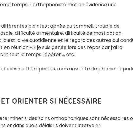
uxième temps. L’orthophoniste met en évidence une
 différentes plaintes : apnée du sommeil, trouble de
ale, difficulté alimentaire, difficulté de mastication,
t, c’est la vie quotidienne et le regard des autres qui cond
n réunion », « je suis gênée lors des repas car j’ai la
font tout le temps répéter », etc.
decins ou thérapeutes, mais aussi être le premier à parl
.
 ET ORIENTER SI NÉCESSAIRE
éterminer si des soins orthophoniques sont nécessaires 
ns et dans quels délais ils doivent intervenir.