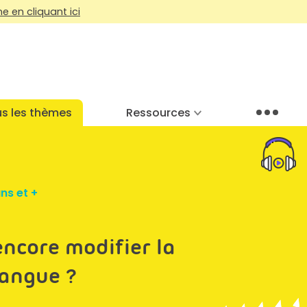
 en cliquant ici
s les thèmes
Ressources
Menu
ans et +
encore modifier la
langue ?