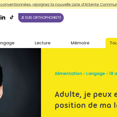
conventionnées, rejoignez la nouvelle Liste d’Attente Commune
JE SUIS ORTHOPHONISTE
angage
Lecture
Mémoire
Tou
Alimentation
•
Langage
•
18 
Adulte, je peux 
position de ma 