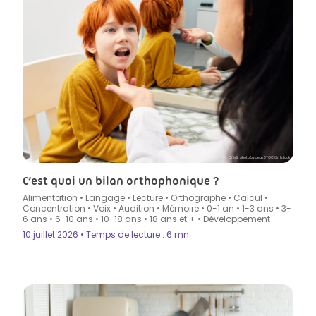
Crédit photo by peakSTOCK in Istock
C’est quoi un bilan orthophonique ?
Alimentation
•
Langage
•
Lecture
•
Orthographe
•
Calcul
•
Concentration
•
Voix
•
Audition
•
Mémoire
•
0-1 an
•
1-3 ans
•
3-
6 ans
•
6-10 ans
•
10-18 ans
•
18 ans et +
•
Développement
10 juillet 2026 • Temps de lecture : 6 mn