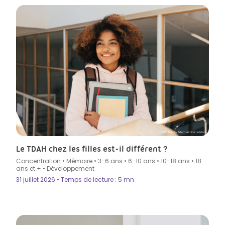
Crédit photo by Artem Varnitsin in Istock
Le TDAH chez les filles est-il différent ?
Concentration
•
Mémoire
•
3-6 ans
•
6-10 ans
•
10-18 ans
•
18
ans et +
•
Développement
31 juillet 2026 • Temps de lecture : 5 mn