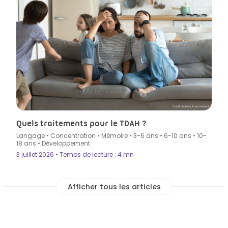
Crédit photo by fizkes in Istock
Quels traitements pour le TDAH ?
Langage
•
Concentration
•
Mémoire
•
3-6 ans
•
6-10 ans
•
10-
18 ans
•
Développement
3 juillet 2026 • Temps de lecture : 4 mn