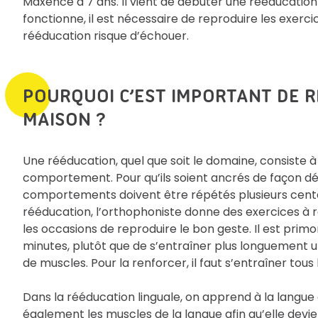
Maxence a 7 ans. Il vient de débuter une rééducatio
fonctionne, il est nécessaire de reproduire les exerci
rééducation risque d’échouer.
POURQUOI C’EST IMPORTANT DE R
MAISON ?
Une rééducation, quel que soit le domaine, consiste à
comportement. Pour qu’ils soient ancrés de façon défi
comportements doivent être répétés plusieurs centain
rééducation, l’orthophoniste donne des exercices à r
les occasions de reproduire le bon geste. Il est prim
minutes, plutôt que de s’entraîner plus longuement u
de muscles. Pour la renforcer, il faut s’entraîner tous l
Dans la rééducation linguale, on apprend à la langue 
également les muscles de la langue afin qu’elle devi