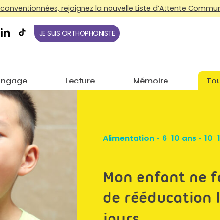
conventionnées, rejoignez la nouvelle Liste d’Attente Commune
JE SUIS ORTHOPHONISTE
angage
Lecture
Mémoire
Tou
Alimentation
•
6-10 ans
•
10-
Mon enfant ne fa
de rééducation l
jours