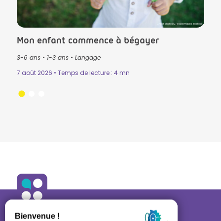
lls in Istock
Crédit photo by PeopleImages in Istock
Mon enfant commence à bégayer
Le T
3-6 ans
•
1-3 ans
•
Langage
3-6 
Mémo
7 août 2026 • Temps de lecture : 4 mn
n
•
31 ju