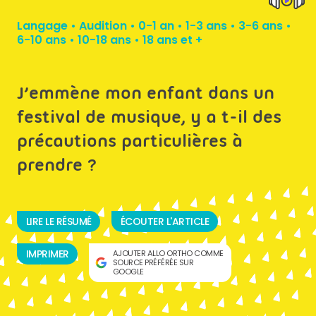
Langage
•
Audition
•
0-1 an
•
1-3 ans
•
3-6 ans
•
6-10 ans
•
10-18 ans
•
18 ans et +
J’emmène mon enfant dans un
festival de musique, y a t-il des
précautions particulières à
prendre ?
LIRE LE RÉSUMÉ
ÉCOUTER L'ARTICLE
IMPRIMER
AJOUTER ALLO ORTHO COMME
SOURCE PRÉFÉRÉE SUR
GOOGLE