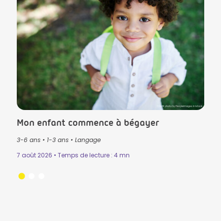
lls in Istock
Crédit photo by PeopleImages in Istock
Mon enfant commence à bégayer
Le T
3-6 ans
•
1-3 ans
•
Langage
3-6 
Mémo
7 août 2026 • Temps de lecture : 4 mn
n
•
31 ju