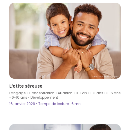
Crédit photo by PeopleImages in Istock
L’otite séreuse
Langage
•
Concentration
•
Audition
•
0-1 an
•
1-3 ans
•
3-6 ans
•
6-10 ans
•
Développement
16 janvier 2026 • Temps de lecture : 6 mn