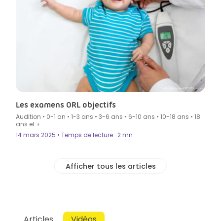
Crédit photo by peakSTOCK in Istock
Les examens ORL objectifs
Audition
•
0-1 an
•
1-3 ans
•
3-6 ans
•
6-10 ans
•
10-18 ans
•
18
ans et +
14 mars 2025 • Temps de lecture : 2 mn
Articles
Vidéos