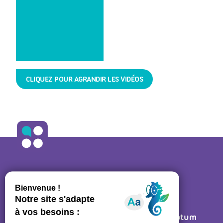
CLIQUEZ POUR AGRANDIR LES VIDÉOS
ALLO ORTHO
A propos
•
Contact
27 rue des Bluets • 75011 PARIS
Mentions légales
• Réalisé par
Post Scriptum