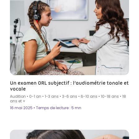
Crédit photo by DuxX in Istock
Un examen ORL subjectif : l’audiométrie tonale et
vocale
Audition
•
0-1 an
•
1-3 ans
•
3-6 ans
•
6-10 ans
•
10-18 ans
•
18
ans et +
16 mai 2025 • Temps de lecture : 5 mn