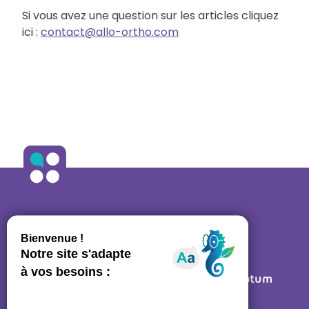
Si vous avez une question sur les articles cliquez
ici :
contact@allo-ortho.com
ALLO ORTHO
A propos
•
Contact
27 rue des Bluets • 75011 PARIS
Mentions légales
• Réalisé par
Post Scriptum
Ressources régulateurs