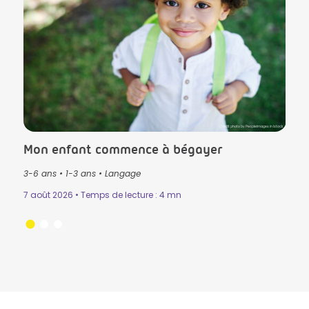
lls in Istock
Crédit photo by PeopleImages in Istock
Mon enfant commence à bégayer
Le T
3-6 ans
•
1-3 ans
•
Langage
3-6 
Mémo
7 août 2026 • Temps de lecture : 4 mn
n
•
31 ju