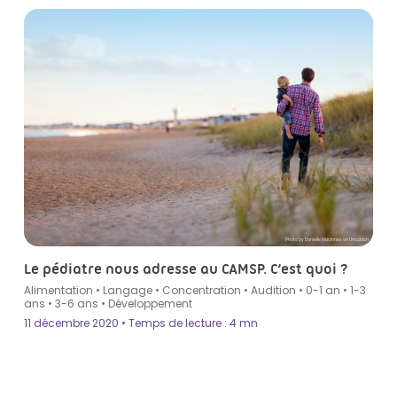
Photo by Danielle MacInnes on Unsplash
Le pédiatre nous adresse au CAMSP. C’est quoi ?
Alimentation
•
Langage
•
Concentration
•
Audition
•
0-1 an
•
1-3
ans
•
3-6 ans
•
Développement
11 décembre 2020 • Temps de lecture : 4 mn