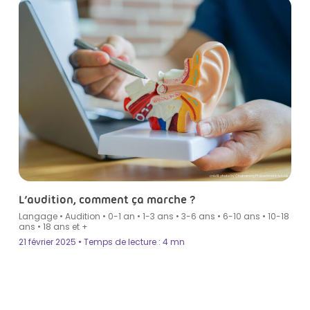
crédit photo by Chainarong Prasertthai in Istock
L’audition, comment ça marche ?
Langage
•
Audition
•
0-1 an
•
1-3 ans
•
3-6 ans
•
6-10 ans
•
10-18
ans
•
18 ans et +
21 février 2025 • Temps de lecture : 4 mn