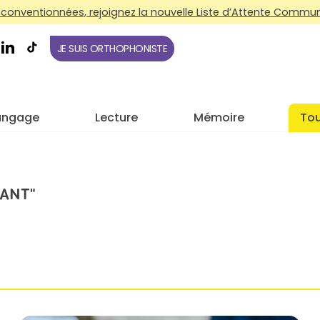
conventionnées, rejoignez la nouvelle Liste d’Attente Commune
JE SUIS ORTHOPHONISTE
angage
Lecture
Mémoire
Tou
ANT"