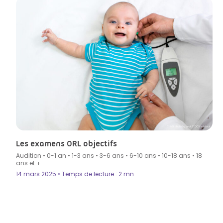
Crédit photo by peakSTOCK in Istock
Les examens ORL objectifs
Audition
•
0-1 an
•
1-3 ans
•
3-6 ans
•
6-10 ans
•
10-18 ans
•
18
ans et +
14 mars 2025 • Temps de lecture : 2 mn