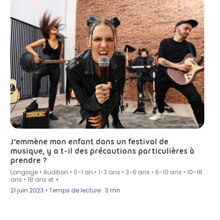
credit Liudmila Chernetska istock
J’emmène mon enfant dans un festival de
musique, y a t-il des précautions particulières à
prendre ?
Langage
•
Audition
•
0-1 an
•
1-3 ans
•
3-6 ans
•
6-10 ans
•
10-18
ans
•
18 ans et +
21 juin 2023 • Temps de lecture : 3 mn