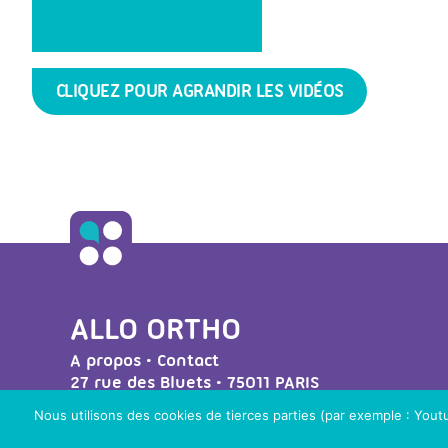
CLIQUEZ POUR AGRANDIR LES VIDÉOS
ALLO ORTHO
A propos
•
Contact
27 rue des Bluets • 75011 PARIS
Mentions légales
• Réalisé par
Post Scriptum
Nous utilisons des cookies de tierces parties (par exemple : Youtub
Ressources régulateurs