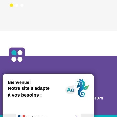
ALLO ORTHO
A propos
•
Contact
27 rue des Bluets • 75011 PARIS
Mentions légales
• Réalisé par
Post Scriptum
Ressources régulateurs