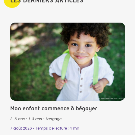
lls in Istock
Crédit photo by PeopleImages in Istock
Mon enfant commence à bégayer
Le T
3-6 ans
•
1-3 ans
•
Langage
3-6 
Mémo
7 août 2026 • Temps de lecture : 4 mn
n
•
31 ju