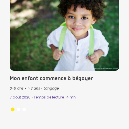
lls in Istock
Crédit photo by PeopleImages in Istock
Mon enfant commence à bégayer
Le T
3-6 ans
•
1-3 ans
•
Langage
3-6 
Mémo
7 août 2026 • Temps de lecture : 4 mn
n
•
31 ju