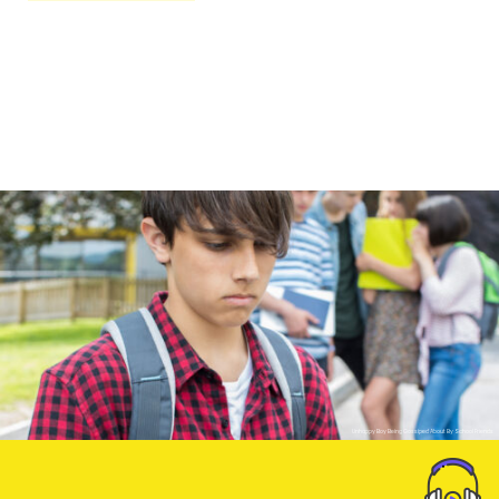
Unhappy Boy Being Gossiped About By School Friends