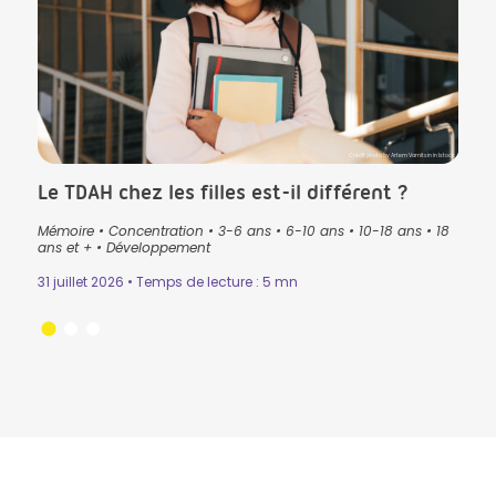
CK in Istock
Crédit photo by Artem Varnitsin in Istock
Le TDAH chez les filles est-il différent ?
Que
pré
Mémoire
•
Concentration
•
3-6 ans
•
6-10 ans
•
10-18 ans
•
18
lan
ans
•
ans et +
•
Développement
3-6 
31 juillet 2026 • Temps de lecture : 5 mn
Lectu
24 ju