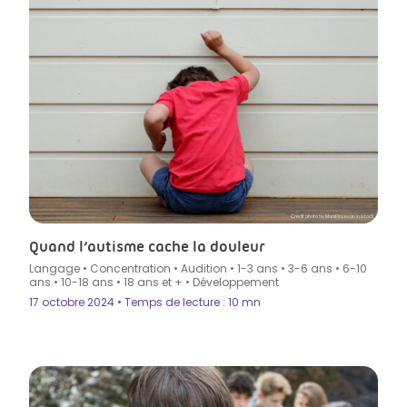
Crédit photo by MarkPiovesan in Istock
Quand l’autisme cache la douleur
Langage
•
Concentration
•
Audition
•
1-3 ans
•
3-6 ans
•
6-10
ans
•
10-18 ans
•
18 ans et +
•
Développement
17 octobre 2024 • Temps de lecture : 10 mn