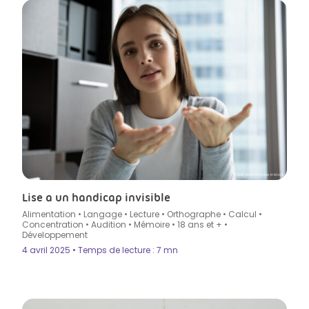
Crédit photo by fizkes in Istock
Lise a un handicap invisible
Alimentation
•
Langage
•
Lecture
•
Orthographe
•
Calcul
•
Concentration
•
Audition
•
Mémoire
•
18 ans et +
•
Développement
4 avril 2025 • Temps de lecture : 7 mn