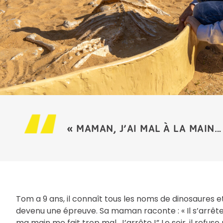
« MAMAN, J’AI MAL À LA MAIN…
Tom a 9 ans, il connaît tous les noms de dinosaures et
devenu une épreuve. Sa maman raconte : « Il s’arrête a
ma main me fait trop mal. J’arrête !” Le soir, il refu