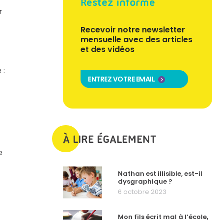
Restez informé
r
Recevoir notre newsletter
mensuelle avec des articles
et des vidéos
 :
ENTREZ VOTRE EMAIL
À LIRE ÉGALEMENT
e
Nathan est illisible, est-il
dysgraphique ?
6 octobre 2023
Mon fils écrit mal à l’école,