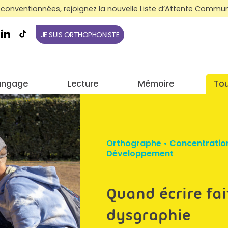
conventionnées, rejoignez la nouvelle Liste d’Attente Commune
JE SUIS ORTHOPHONISTE
angage
Lecture
Mémoire
Tou
Orthographe
•
Concentratio
Développement
Quand écrire fai
dysgraphie