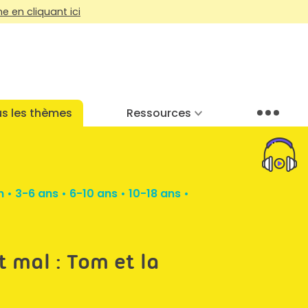
 en cliquant ici
s les thèmes
Ressources
Menu
n
•
3-6 ans
•
6-10 ans
•
10-18 ans
•
t mal : Tom et la