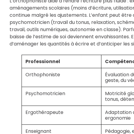
L’orthophoniste aide à rendre l’écriture plus fluide : 
aménagements scolaires (moins d’écriture, utilisation du
continue malgré les ajustements. L’enfant peut être o
psychomotricien (travail du tonus, relaxation, sché
travail, outils numériques, autonomie en classe). Parfo
baisse de l’estime de soi deviennent envahissantes. Enfi
d’aménager les quantités à écrire et d’anticiper les s
Professionnel
Compétence
Orthophoniste
Évaluation d
geste, du vé
Psychomotricien
Motricité glo
tonus, déte
Ergothérapeute
Adaptation d
ergonomie
Enseignant
Pédagogie,