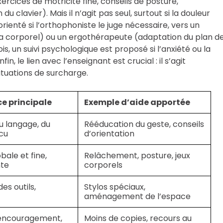
exercices de motricité fine, conseils de posture,
 clavier). Mais il n’agit pas seul, surtout si la douleur
rienté si l’orthophoniste le juge nécessaire, vers un
ma corporel) ou un ergothérapeute (adaptation du plan d
is, un suivi psychologique est proposé si l’anxiété ou la
n, le lien avec l’enseignant est crucial : il s’agit
ituations de surcharge.
 principale
Exemple d’aide apportée
u langage, du
Rééducation du geste, conseils
cu
d’orientation
bale et fine,
Relâchement, posture, jeux
nte
corporels
es outils,
Stylos spéciaux,
aménagement de l’espace
 encouragement,
Moins de copies, recours au