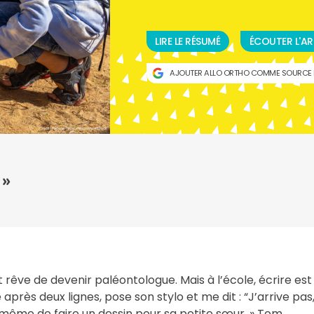
LIRE LE RÉSUMÉ
ÉCOUTER L'AR
AJOUTER ALLO ORTHO COMME SOURCE 
Crédit Photo by Alla chesnokova in Istock
 »
 rêve de devenir paléontologue. Mais à l’école, écrire est
près deux lignes, pose son stylo et me dit : “J’arrive pas
se même de faire un dessin pour sa petite sœur. » Tom