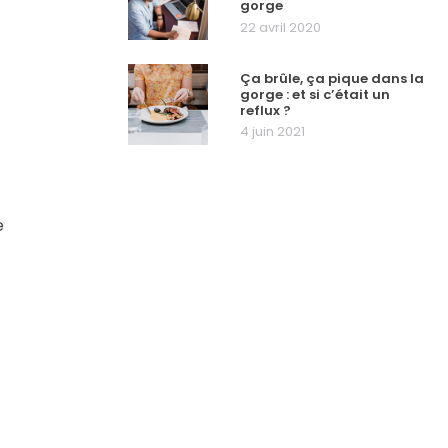
gorge
22 avril 2020
Ça brûle, ça pique dans la
gorge : et si c’était un
reflux ?
4 juin 2021
e