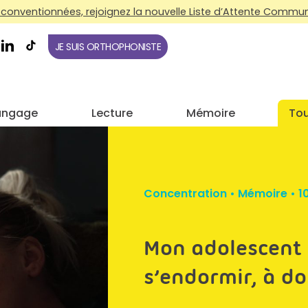
conventionnées, rejoignez la nouvelle Liste d’Attente Commune
JE SUIS ORTHOPHONISTE
angage
Lecture
Mémoire
Tou
Concentration
•
Mémoire
•
1
Mon adolescent 
s’endormir, à dor