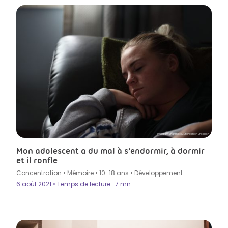
Photo by Sharon McCutcheon on Unsplash
Mon adolescent a du mal à s’endormir, à dormir
et il ronfle
Concentration
•
Mémoire
•
10-18 ans
•
Développement
6 août 2021 • Temps de lecture : 7 mn