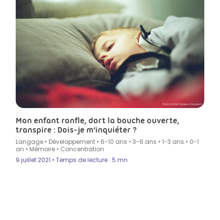
Photo by Brett Durfee on Unsplash
Mon enfant ronfle, dort la bouche ouverte,
transpire : Dois-je m’inquiéter ?
Langage
•
Développement
•
6-10 ans
•
3-6 ans
•
1-3 ans
•
0-1
an
•
Mémoire
•
Concentration
9 juillet 2021 • Temps de lecture : 5 mn