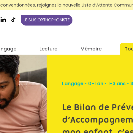
conventionnées, rejoignez la nouvelle Liste d’Attente Commune
JE SUIS ORTHOPHONISTE
angage
Lecture
Mémoire
Tou
Langage
•
0-1 an
•
1-3 ans
•
3
Le Bilan de Prév
d’Accompagneme
mon enfant, c’es