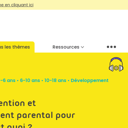
 en cliquant ici
s les thèmes
Ressources
Menu
-6 ans
•
6-10 ans
•
10-18 ans
•
Développement
ention et
nt parental pour
t quoi ?