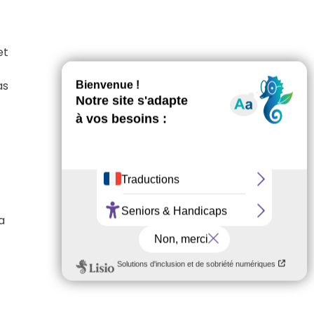
et
as
a