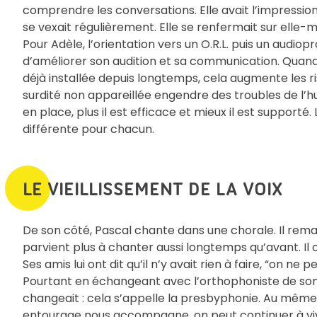
comprendre les conversations. Elle avait l’impressio
se vexait régulièrement. Elle se renfermait sur elle-
Pour Adèle, l’orientation vers un O.R.L. puis un audiopr
d’améliorer son audition et sa communication. Quand 
déjà installée depuis longtemps, cela augmente les r
surdité non appareillée engendre des troubles de l’hum
en place, plus il est efficace et mieux il est suppor
différente pour chacun.
LE VIEILLISSEMENT DE LA VOIX
De son côté, Pascal chante dans une chorale. Il remarq
parvient plus à chanter aussi longtemps qu’avant. Il o
Ses amis lui ont dit qu’il n’y avait rien à faire, “on ne p
Pourtant en échangeant avec l’orthophoniste de son pet
changeait : cela s’appelle la presbyphonie. Au même titr
entourage nous accompagne, on peut continuer à vi