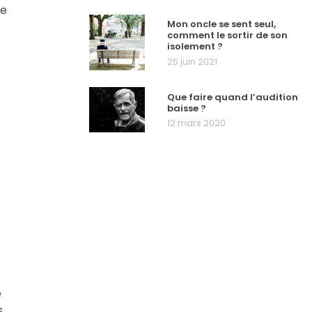
le
Mon oncle se sent seul,
comment le sortir de son
isolement ?
25 juin 2021
Que faire quand l’audition
baisse ?
12 mars 2020
e
s