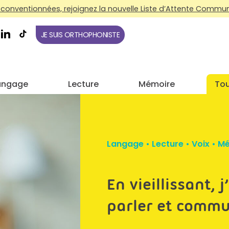
conventionnées, rejoignez la nouvelle Liste d’Attente Commune
JE SUIS ORTHOPHONISTE
angage
Lecture
Mémoire
Tou
Langage
•
Lecture
•
Voix
•
Mé
En vieillissant, j
parler et comm