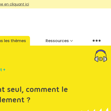
 en cliquant ici
s les thèmes
Ressources
Menu
t +
nt seul, comment le
olement ?