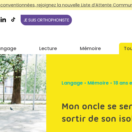
conventionnées, rejoignez la nouvelle Liste d’Attente Commune
JE SUIS ORTHOPHONISTE
angage
Lecture
Mémoire
Tou
Langage
•
Mémoire
•
18 ans e
Mon oncle se se
sortir de son is