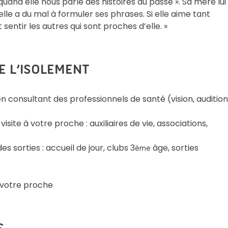
n quand elle nous parle des histoires du passé ». Sa mère lui
elle a du mal à formuler ses phrases. Si elle aime tant
 sentir les autres qui sont proches d’elle. »
E L’ISOLEMENT
consultant des professionnels de santé (vision, audition
site à votre proche : auxiliaires de vie, associations,
es sorties : accueil de jour, clubs 3
âge, sorties
ème
r votre proche
S