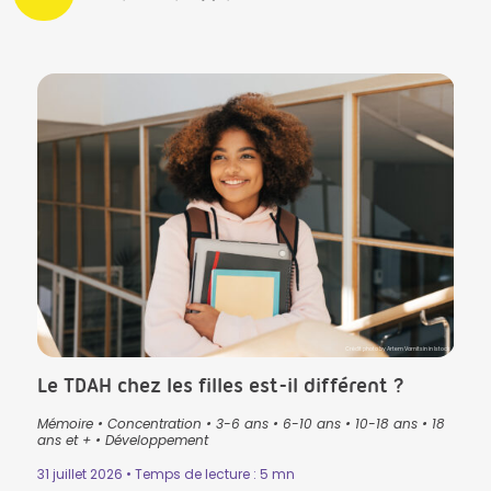
CK in Istock
Crédit photo by Artem Varnitsin in Istock
Le TDAH chez les filles est-il différent ?
Que
pré
Mémoire
•
Concentration
•
3-6 ans
•
6-10 ans
•
10-18 ans
•
18
lan
ans
•
ans et +
•
Développement
3-6 
31 juillet 2026 • Temps de lecture : 5 mn
Lectu