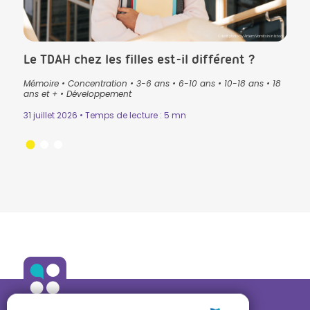
CK in Istock
Crédit photo by Artem Varnitsin in Istock
Le TDAH chez les filles est-il différent ?
Que
pré
Mémoire
•
Concentration
•
3-6 ans
•
6-10 ans
•
10-18 ans
•
18
lan
ans
•
ans et +
•
Développement
3-6 
31 juillet 2026 • Temps de lecture : 5 mn
Lectu
24 ju