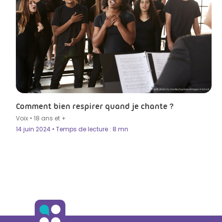
Crédit photo by monkeybusinessimages in Istock
Comment bien respirer quand je chante ?
Voix
•
18 ans et +
14 juin 2024 • Temps de lecture : 8 mn