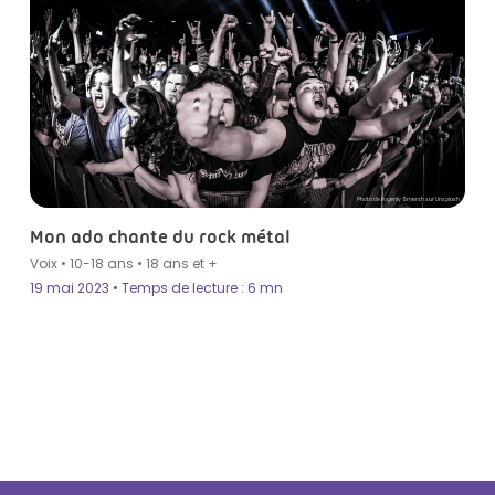
Photo de Evgeniy Smersh sur Unsplash
Mon ado chante du rock métal
Voix
•
10-18 ans
•
18 ans et +
19 mai 2023 • Temps de lecture : 6 mn