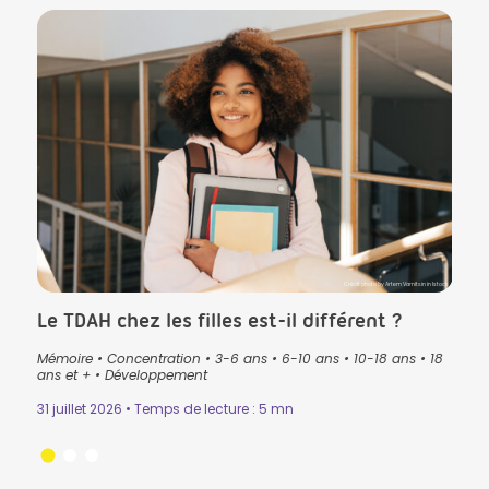
CK in Istock
Crédit photo by Artem Varnitsin in Istock
Le TDAH chez les filles est-il différent ?
Que
pré
Mémoire
•
Concentration
•
3-6 ans
•
6-10 ans
•
10-18 ans
•
18
lan
ans
•
ans et +
•
Développement
3-6 
31 juillet 2026 • Temps de lecture : 5 mn
Lectu
24 ju