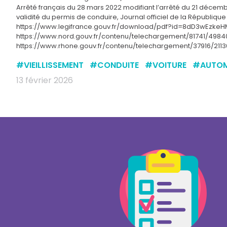
Arrêté français du 28 mars 2022 modifiant l’arrêté du 21 décemb
validité du permis de conduire, Journal officiel de la République 
https://www.legifrance.gouv.fr/download/pdf?id=8dD3wEzke
https://www.nord.gouv.fr/contenu/telechargement/81741/498
https://www.rhone.gouv.fr/contenu/telechargement/37916/2113
#
VIEILLISSEMENT
#
CONDUITE
#
VOITURE
#
AUTOM
13 février 2026