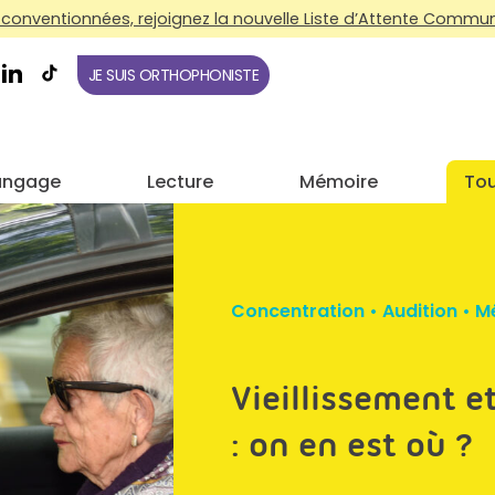
conventionnées, rejoignez la nouvelle Liste d’Attente Commune
JE SUIS ORTHOPHONISTE
angage
Lecture
Mémoire
Tou
Concentration
•
Audition
•
M
Vieillissement e
: on en est où ?