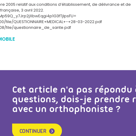
re 2005 relatif aux conditions d’établissement, de délivrance et de
française, 3 avril 2022.
HMp59Q_y7Jrp2jXbwEqgi4p1G3fTjlpsFU=
400/file/QUESTIONNAIRE+MEDICAL+-+28-03-2022.pdf
08/file/questionnaire_de_sante.pdf
OBILE
Cet article n'a pas répondu
questions, dois-je prendre
avec un orthophoniste ?
CONTINUER