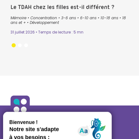
Le TDAH chez les filles est-il différent ?
Que
pré
Mémoire
•
Concentration
•
3-6 ans
•
6-10 ans
•
10-18 ans
•
18
lan
ans
•
ans et +
•
Développement
3-6 
31 juillet 2026 • Temps de lecture : 5 mn
Lectu
24 ju
ALLO ORTHO