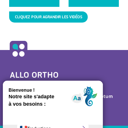
CLIQUEZ POUR AGRANDIR LES VIDÉOS
ALLO ORTHO
A propos
•
Contact
27 rue des Bluets • 75011 PARIS
Mentions légales
• Réalisé par
Post Scriptum
Ressources régulateurs
NOS LIENS UTILES