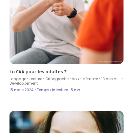
Crédit photo by Nestea06 in Istock
La CAA pour les adultes ?
Langage
•
Lecture
•
Orthographe
•
Voix
•
Mémoire
•
18 ans et +
•
Développement
15 mars 2024 • Temps de lecture : 5 mn