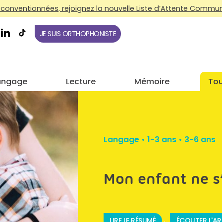
conventionnées, rejoignez la nouvelle Liste d’Attente Commune
JE SUIS ORTHOPHONISTE
angage
Lecture
Mémoire
Tou
Langage
•
1-3 ans
•
3-6 ans
Mon enfant ne s
LIRE LE RÉSUMÉ
ÉCOUTER L'AR