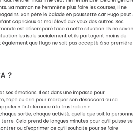
il faut rentrer mais il ne veut rien entendre. Cela engendr
nts. Sa maman ne l’emmène plus faire les courses, il ne
s magasins. Son père le balade en poussette car Hugo peut
ant capricieux et mal élevé aux yeux des autres. Ses
 monde est désemparé face à cette situation. Ils ne save
 situation les isole socialement et ils partagent moins de
ent également que Hugo ne soit pas accepté à sa première
A ?
et ses émotions. Il est dans une impasse pour
ure, tape ou crie pour marquer son désaccord ou sa
ppeler « l’intolérance à la frustration ».
aque sortie, chaque activité, quelle que soit la personne
r terre. Cela prend de longues minutes pour qu’il puisse se
ontrer ou d’exprimer ce qu’il souhaite pour se faire