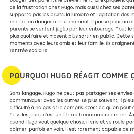
bouger. Ses parents le préviennent, lui expliquent qu’
de la frustration chez Hugo, mais aussi chez ses pare
supporte pas les bruits, la lumière et l’agitation de
mettre en danger à tout moment. Il passe pour un enf
parents se sentent jugés par leur entourage. Tout le
plus quoi faire et n’osent plus sortir en public. Cette
moments avec leurs amis et leur famille. Ils craign
rentrée scolaire.
POURQUOI HUGO RÉAGIT COMME Ç
Sans langage, Hugo ne peut pas partager ses envies 
communiquer avec les autres. Le plus souvent, il ple
difficulté à ne pas être compris. C’est ce qu’on peut a
Tous les jours, c’est un éternel recommencement. À ch
quand Hugo veut quelque chose, il crie et se roule pa
calmer, parfois en vain. Il est rarement capable de m