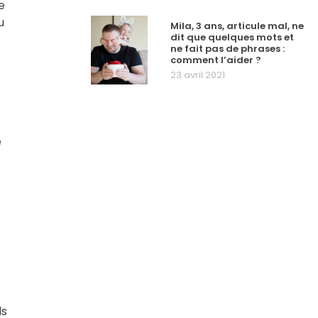
e
u
Mila, 3 ans, articule mal, ne
dit que quelques mots et
ne fait pas de phrases :
comment l’aider ?
23 avril 2021
e
ls