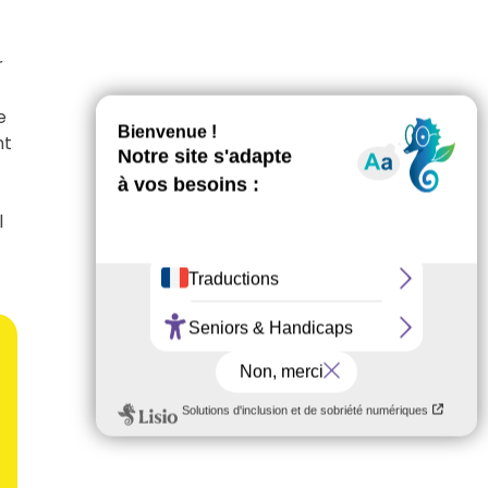
r
e
nt
l