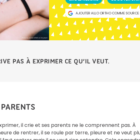
AJOUTER ALLO ORTHO COMME SOURCE 
Photo by Jordan Whitt on Unsplash
RIVE PAS À EXPRIMER CE QU’IL VEUT.
S PARENTS
exprimer, il crie et ses parents ne le comprennent pas. À
heure de rentrer, il se roule par terre, pleure et ne veut pl