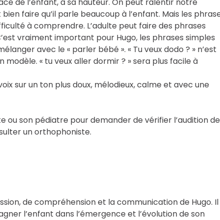
face de l’enfant, à sa hauteur. On peut ralentir notre
 bien faire qu’il parle beaucoup à l’enfant. Mais les phras
fficulté à comprendre. L’adulte peut faire des phrases
C’est vraiment important pour Hugo, les phrases simples
 mélanger avec le « parler bébé ». « Tu veux dodo ? » n’est
modèle. « tu veux aller dormir ? » sera plus facile à
 voix sur un ton plus doux, mélodieux, calme et avec une
te ou son pédiatre pour demander de vérifier l’audition de
nsulter un orthophoniste.
ssion, de compréhension et la communication de Hugo. Il
gner l’enfant dans l’émergence et l’évolution de son