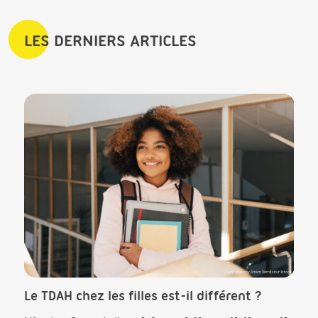
LES DERNIERS ARTICLES
CK in Istock
Crédit photo by Artem Varnitsin in Istock
Le TDAH chez les filles est-il différent ?
Que
pré