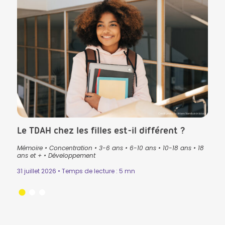
CK in Istock
Crédit photo by Artem Varnitsin in Istock
Le TDAH chez les filles est-il différent ?
Que
pré
Mémoire
•
Concentration
•
3-6 ans
•
6-10 ans
•
10-18 ans
•
18
lan
ans
•
ans et +
•
Développement
3-6 
31 juillet 2026 • Temps de lecture : 5 mn
Lectu
24 ju