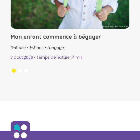
lls in Istock
Crédit photo by PeopleImages in Istock
Mon enfant commence à bégayer
Le T
3-6 ans
•
1-3 ans
•
Langage
3-6 
Mémo
7 août 2026 • Temps de lecture : 4 mn
n
•
31 ju