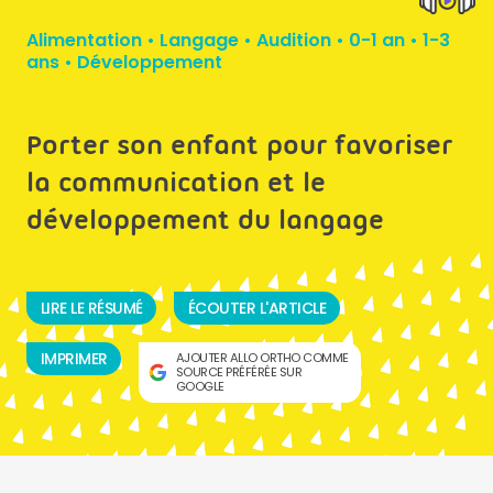
Alimentation
•
Langage
•
Audition
•
0-1 an
•
1-3
ans
•
Développement
Porter son enfant pour favoriser
la communication et le
développement du langage
LIRE LE RÉSUMÉ
ÉCOUTER L'ARTICLE
IMPRIMER
AJOUTER ALLO ORTHO COMME
SOURCE PRÉFÉRÉE SUR
GOOGLE