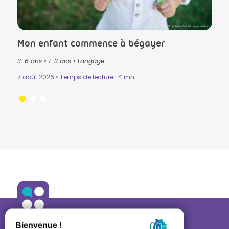
lls in Istock
Crédit photo by PeopleImages in Istock
Mon enfant commence à bégayer
Le T
3-6 ans
•
1-3 ans
•
Langage
3-6 
Mémo
7 août 2026 • Temps de lecture : 4 mn
n
•
31 ju