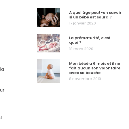
A quel âge peut-on savoir
si un bébé est sourd ?
17 janvier 2020
La prématurité, c’est
quoi ?
18 mars 2020
Mon bébé a 6 mois et il ne
fait aucun son volontaire
la
avec sa bouche
8 novembre 2019
our
nt