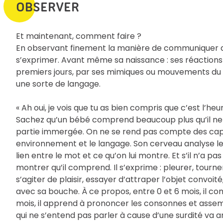
OBSERVER
Et maintenant, comment faire ?
En observant finement la manière de communiquer de
s’exprimer. Avant même sa naissance : ses réactions à
premiers jours, par ses mimiques ou mouvements du co
une sorte de langage.
« Ah oui, je vois que tu as bien compris que c’est l’heu
Sachez qu’un bébé comprend beaucoup plus qu’il ne s
partie immergée. On ne se rend pas compte des c
environnement et le langage. Son cerveau analyse les i
lien entre le mot et ce qu’on lui montre. Et s’il n’a p
montrer qu’il comprend. Il s’exprime : pleurer, tourner 
s’agiter de plaisir, essayer d’attraper l’objet convoité
avec sa bouche. À ce propos, entre 0 et 6 mois, il co
mois, il apprend à prononcer les consonnes et assem
qui ne s’entend pas parler à cause d’une surdité va a