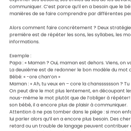
communiquer. C’est parce qu’il en a besoin que le béb
manières de se faire comprendre par différentes pe
Alors comment faire concrètement ? Deux stratégies
première est de répéter les sons, les syllabes, les mot
informations.
Exemple :
Papa : « Maman ? Oui, maman est dehors. Viens, on va
La deuxième est de redonner le bon modèle du mot o
Bébé: « -ore chan’on »
Maman : « Ah, tu veux en – core la chansssssson ? Tu
On peut dire le mot plus lentement, en découpant les s
nous-même le mot plutôt que de l’obliger à répéter! 
son bébé, il a encore plus de plaisir à communiquer.
Attention à ne pas tomber dans le piège : si mon enf
lui parler alors qu’il en a encore plus besoin. Des c
retard ou un trouble de langage peuvent contribuer à 