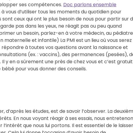
évelopper ses compétences.
Doc parlons ensemble
s, à vous d’utiliser tous les moments du quotidien pour
 sont ceux qui ont le plus besoin de nous pour partir sur 
garde pas dans les yeux, ne réagit pas ou peu quand
exprimer un besoin, parlez-en à votre médecin, au pédiatre
n maternelle et infantile) La PMI est un lieu où vous serez
nt répondre à toutes vos questions avant la naissance et
onsultations (ex. : vaccins), des permanences (pesées), d
 Il y en a sûrement une près de chez vous et c’est gratuit
 bébé pour vous donner des conseils.
 d’après les études, est de savoir l’observer. La deuxiè
ntérêts. En nous voyant réagir à ses essais, nous entreteno
intérêt que nous lui portons. Il est essentiel de le laisse
er. Cela lui donne l’occasion d’avoir besoin de