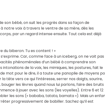
 son bébé, on suit les progrès dans sa façon de
 notre voix à travers le ventre de sa mère, dès les
rps, par un regard intense ensuite. Tout cela est déjà
re du biberon. Tu es content ! »
’exprime. Car, comme face à un iceberg, on ne voit pas 
apacités phénoménales d’un bébé à comprendre son
ntonations de la voix, les mimiques, les postures, fait le
as de mot pour le dire, il a toute une panoplie de moyens p
la tête vers ce qui l’intéresse, serrer nos doigts, sourire,
, bouger les lèvres quand nous lui parlons, faire des bruits
mmence à jouer avec les sons (les voyelles). Entre 6 et 12
bler les sons (« bababa, tatata, bamata »). Mais un enfa
rrêter progressivement de babiller. Sachez qu’il est