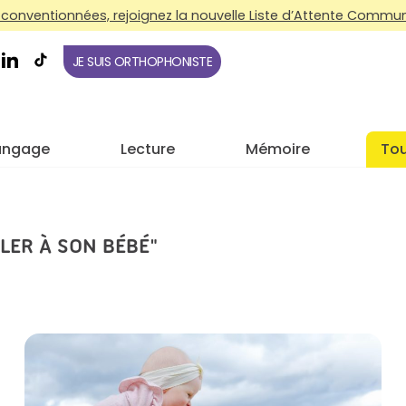
conventionnées, rejoignez la nouvelle Liste d’Attente Commune
JE SUIS ORTHOPHONISTE
angage
Lecture
Mémoire
Tou
LER À SON BÉBÉ"