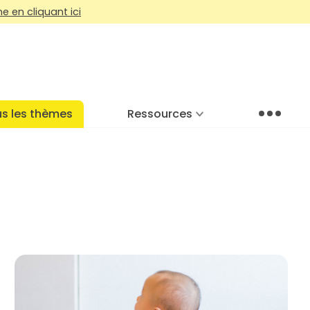
 en cliquant ici
s les thèmes
Ressources
Menu