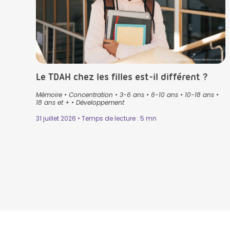
Crédit photo by Artem Varnitsin in Istock
Le TDAH chez les filles est-il différent ?
Mémoire
•
Concentration
•
3-6 ans
•
6-10 ans
•
10-18 ans
•
18 ans et +
•
Développement
31 juillet 2026 • Temps de lecture : 5 mn