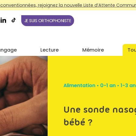
conventionnées, rejoignez la nouvelle Liste d’Attente Commune
JE SUIS ORTHOPHONISTE
angage
Lecture
Mémoire
Tou
Alimentation
•
0-1 an
•
1-3 an
Une sonde naso
bébé ?