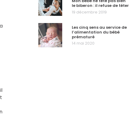
Mon bébé ne tète pas bien
le biberon : il refuse de téter
19 décembre 2019
la
Les cinq sens au service de
l’alimentation du bébé
prématuré
14 mai 2020
il
t
on