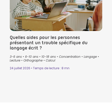
Crédit Photo by AnnaStills in Istock
Quelles aides pour les personnes
présentant un trouble spécifique du
langage écrit ?
3-6 ans
•
6-10 ans
•
10-18 ans
•
Concentration
•
Langage
•
Lecture
•
Orthographe
•
Calcul
24 juillet 2026 • Temps de lecture : 8 mn