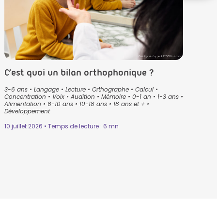
Crédit photo by peakSTOCK in Istock
C’est quoi un bilan orthophonique ?
3-6 ans
•
Langage
•
Lecture
•
Orthographe
•
Calcul
•
Concentration
•
Voix
•
Audition
•
Mémoire
•
0-1 an
•
1-3 ans
•
Alimentation
•
6-10 ans
•
10-18 ans
•
18 ans et +
•
Développement
10 juillet 2026 • Temps de lecture : 6 mn