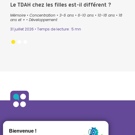
Le TDAH chez les filles est-il différent ?
Que
pré
Mémoire
•
Concentration
•
3-6 ans
•
6-10 ans
•
10-18 ans
•
18
lan
ans
•
ans et +
•
Développement
3-6 
31 juillet 2026 • Temps de lecture : 5 mn
Lectu
24 ju
ALLO ORTHO