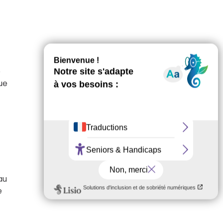
é
ue
au
e