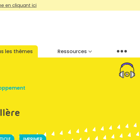
 en cliquant ici
s les thèmes
Ressources
Menu
oppement
llère
TICLE
IMPRIMER