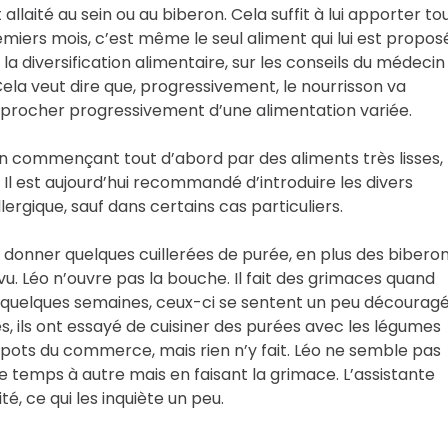
 allaité au sein ou au biberon. Cela suffit à lui apporter to
emiers mois, c’est même le seul aliment qui lui est propos
a diversification alimentaire, sur les conseils du médecin
 Cela veut dire que, progressivement, le nourrisson va
pprocher progressivement d’une alimentation variée.
, en commençant tout d’abord par des aliments très lisses,
l est aujourd’hui recommandé d’introduire les divers
ergique, sauf dans certains cas particuliers.
donner quelques cuillerées de purée, en plus des biberon
 Léo n’ouvre pas la bouche. Il fait des grimaces quand
n quelques semaines, ceux-ci se sentent un peu découragé
es, ils ont essayé de cuisiner des purées avec les légumes
s pots du commerce, mais rien n’y fait. Léo ne semble pas
 de temps à autre mais en faisant la grimace. L’assistante
é, ce qui les inquiète un peu.