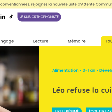
conventionnées, rejoignez la nouvelle Liste d’Attente Commune
JE SUIS ORTHOPHONISTE
angage
Lecture
Mémoire
Tou
Alimentation
•
0-1 an
•
Dével
Léo refuse la cui
LIRE LE RÉSUMÉ
ÉCOUTER L'AR