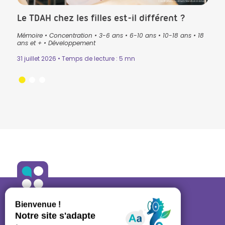
CK in Istock
Crédit photo by Artem Varnitsin in Istock
Le TDAH chez les filles est-il différent ?
Que
pré
Mémoire
•
Concentration
•
3-6 ans
•
6-10 ans
•
10-18 ans
•
18
lan
ans
•
ans et +
•
Développement
3-6 
31 juillet 2026 • Temps de lecture : 5 mn
Lectu
24 ju
ALLO ORTHO