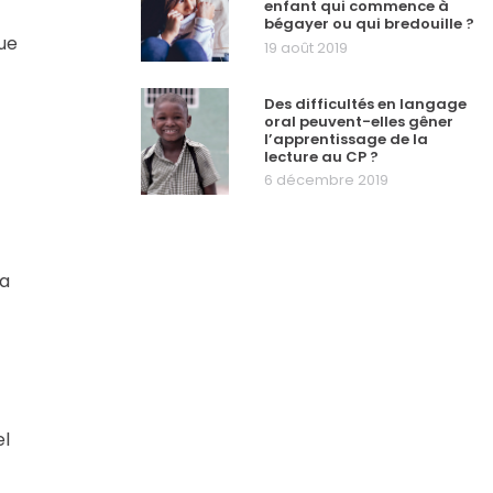
enfant qui commence à
bégayer ou qui bredouille ?
que
19 août 2019
Des difficultés en langage
oral peuvent-elles gêner
l’apprentissage de la
lecture au CP ?
6 décembre 2019
la
el