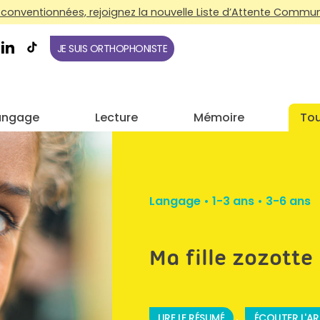
conventionnées, rejoignez la nouvelle Liste d’Attente Commune
JE SUIS ORTHOPHONISTE
angage
Lecture
Mémoire
Tou
Langage
•
1-3 ans
•
3-6 ans
Ma fille zozotte
LIRE LE RÉSUMÉ
ÉCOUTER L'AR