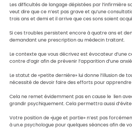
Les difficultés de langage dépistées par l’infirmière 
veut dire que ce n’est pas grave et qu’une consultat
trois ans et demi et il arrive que ces sons soient acq
Si ces troubles persistent encore à quatre ans et demi
demandant une prescription au médecin traitant.
Le contexte que vous décrivez est évocateur d’une ce
contre d’agir afin de prévenir l’apparition d’une anx
Le statut de «petite dernière» lui donne l’illusion de 
nécessité de devoir faire des efforts pour apprendre q
Cela ne remet évidemment pas en cause le lien avec v
grandir psychiquement. Cela permettra aussi d’éviter d
Votre position de «juge et partie» n’est pas forcémen
à un.e psychologue pour quelques séances afin de vou