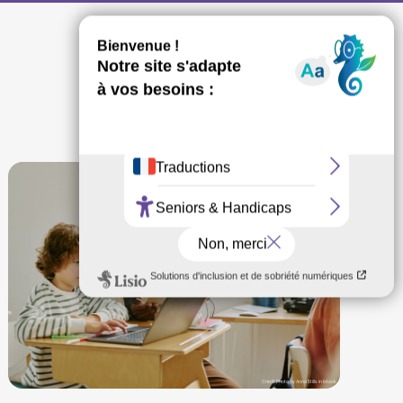
Crédit Photo by AnnaStills in Istock