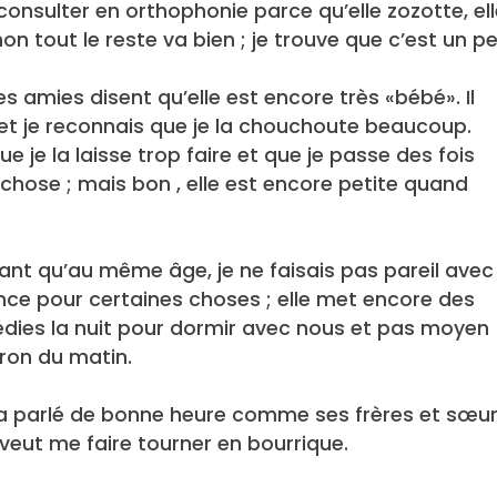
 consulter en orthophonie parce qu’elle zozotte, el
inon tout le reste va bien ; je trouve que c’est un p
s amies disent qu’elle est encore très «bébé». Il
 et je reconnais que je la chouchoute beaucoup.
e je la laisse trop faire et que je passe des fois
ue chose ; mais bon , elle est encore petite quand
sant qu’au même âge, je ne faisais pas pareil avec
vance pour certaines choses ; elle met encore des
édies la nuit pour dormir avec nous et pas moyen
eron du matin.
le a parlé de bonne heure comme ses frères et sœu
veut me faire tourner en bourrique.