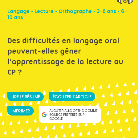
Langage
•
Lecture
•
Orthographe
•
3-6 ans
•
6-
10 ans
Des difficultés en langage oral
peuvent-elles gêner
l’apprentissage de la lecture au
CP ?
LIRE LE RÉSUMÉ
ÉCOUTER L'ARTICLE
IMPRIMER
AJOUTER ALLO ORTHO COMME
SOURCE PRÉFÉRÉE SUR
GOOGLE