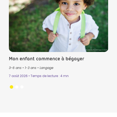
lls in Istock
Crédit photo by PeopleImages in Istock
Mon enfant commence à bégayer
Le T
3-6 ans
•
1-3 ans
•
Langage
3-6 
Mémo
7 août 2026 • Temps de lecture : 4 mn
n
•
31 ju