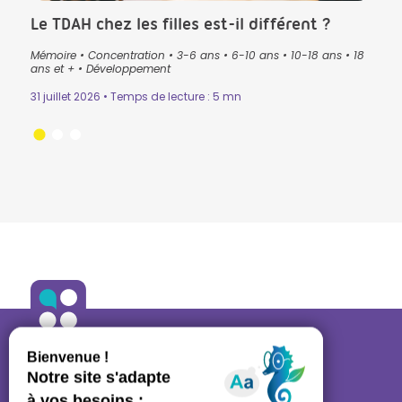
Le TDAH chez les filles est-il différent ?
Que
pré
Mémoire
•
Concentration
•
3-6 ans
•
6-10 ans
•
10-18 ans
•
18
lan
ans
•
ans et +
•
Développement
3-6 
31 juillet 2026 • Temps de lecture : 5 mn
Lectu
24 ju
ALLO ORTHO