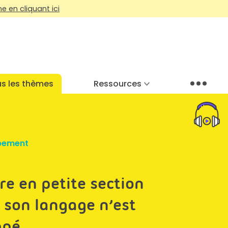
 en cliquant ici
s les thèmes
Ressources
Menu
pement
e en petite section
 son langage n’est
ppé