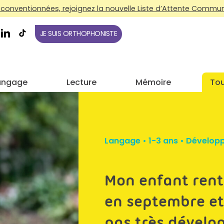
conventionnées, rejoignez la nouvelle Liste d’Attente Commune
JE SUIS ORTHOPHONISTE
angage
Lecture
Mémoire
Tou
Langage
•
1-3 ans
•
Dévelop
Mon enfant rentr
en septembre et
pas très dévelo