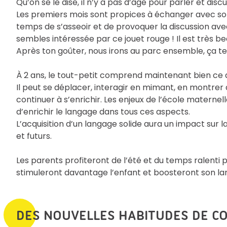
Qu’on se le dise, il n’y a pas d’âge pour parler et dis
Les premiers mois sont propices à échanger avec so
temps de s’asseoir et de provoquer la discussion avec 
sembles intéressée par ce jouet rouge ! Il est très bea
Après ton goûter, nous irons au parc ensemble, ça te 
À 2 ans, le tout-petit comprend maintenant bien ce q
Il peut se déplacer, interagir en mimant, en montre
continuer à s’enrichir. Les enjeux de l’école materne
d’enrichir le langage dans tous ces aspects.
L’acquisition d’un langage solide aura un impact sur l
et futurs.
Les parents profiteront de l’été et du temps ralent
stimuleront davantage l’enfant et boosteront son la
DES NOUVELLES HABITUDES DE C