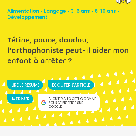
Alimentation
•
Langage
•
3-6 ans
•
6-10 ans
•
Développement
Tétine, pouce, doudou,
l’orthophoniste peut-il aider mon
enfant à arrêter ?
LIRE LE RÉSUMÉ
ÉCOUTER L'ARTICLE
IMPRIMER
AJOUTER ALLO ORTHO COMME
SOURCE PRÉFÉRÉE SUR
GOOGLE