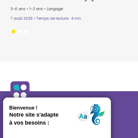
3-6 ans
•
1-3 ans
•
Langage
3-6 
Mémo
7 août 2026 • Temps de lecture : 4 mn
n
•
31 ju
ALLO ORTHO
A propos
•
Contact
27 rue des Bluets • 75011 PARIS