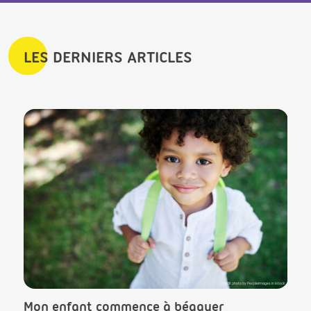
LES DERNIERS ARTICLES
lls in Istock
Crédit photo by PeopleImages in Istock
Mon enfant commence à bégayer
Le T