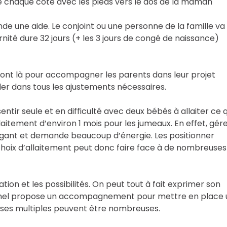
de chaque côté avec les pieds vers le dos de la maman
e une aide. Le conjoint ou une personne de la famille va
nité dure 32 jours (+ les 3 jours de congé de naissance)
 sont là pour accompagner les parents dans leur projet
der dans tous les ajustements nécessaires.
entir seule et en difficulté avec deux bébés à allaiter ce q
llaitement d’environ 1 mois pour les jumeaux. En effet, gér
atigant et demande beaucoup d’énergie. Les positionner
 choix d’allaitement peut donc faire face à de nombreuses
uation et les possibilités. On peut tout à fait exprimer son
sonnel propose un accompagnement pour mettre en place 
sesses multiples peuvent être nombreuses.