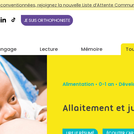
conventionnées, rejoignez la nouvelle Liste d’Attente Commune
JE SUIS ORTHOPHONISTE
angage
Lecture
Mémoire
Tou
Alimentation
•
0-1 an
•
Dével
Allaitement et 
LIRE LE RÉSUMÉ
ÉCOUTER L'AR