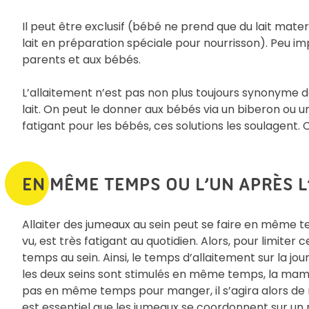
Il peut être exclusif (bébé ne prend que du lait mater
lait en préparation spéciale pour nourrisson). Peu i
parents et aux bébés.
L’allaitement n’est pas non plus toujours synonyme de 
lait. On peut le donner aux bébés via un biberon ou un
fatigant pour les bébés, ces solutions les soulagent. 
EN MÊME TEMPS OU L’UN APRÈS L
Allaiter des jumeaux au sein peut se faire en même t
vu, est très fatigant au quotidien. Alors, pour limiter
temps au sein. Ainsi, le temps d’allaitement sur la jou
les deux seins sont stimulés en même temps, la maman
pas en même temps pour manger, il s’agira alors de ré
est essentiel que les jumeaux se coordonnent sur un