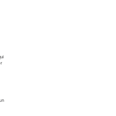
ui
er
un