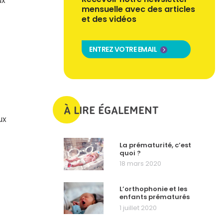
ux
mensuelle avec des articles
et des vidéos
ENTREZ VOTRE EMAIL
À LIRE ÉGALEMENT
ux
La prématurité, c’est
quoi ?
18 mars 2020
L’orthophonie et les
enfants prématurés
1 juillet 2020