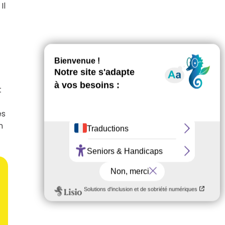
Il
t
es
n