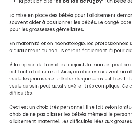
la position dite “
en ballon de rugby
” : un bébé 
La mise en place des bébés pour l’allaitement demand
souvent aider à positionner les bébés. Le congé pater
pour les grossesses gémellaires.
En maternité et en néonatologie, les professionnels
d’allaitement ou non. Ils seront également là pour ai
À la reprise du travail du conjoint, la maman peut se s
est tout à fait normal. Ainsi, on observe souvent un a
seule les journées et allaiter des jumeaux est très f
seule au sein peut aussi s’avérer très compliqué. Ce
difficultés.
Ceci est un choix très personnel. Il se fait selon la sit
choix de ne pas allaiter les bébés même si le per
allaitement maternel. Les difficultés liées aux gros