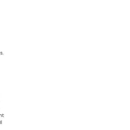
s.
s
e
e
nt
l