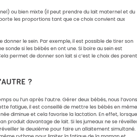
nel) ou bien mixte (il peut prendre du lait maternel et du
mporte les proportions tant que ce choix convient aux
donner le sein. Par exemple, il est possible de tirer son
e sonde si les bébés en ont une. Si boire au sein est
Cela permet de donner son lait si c’est le choix des parent
’AUTRE ?
emps ou l’un après l’autre. Gérer deux bébés, nous l’avon
 cette fatigue, il est conseillé de mettre les bébés en mêm
rnée diminue et cela favorise la lactation. En effet, lorsqu
 produit davantage de lait. Si les jumeaux ne se réveille
veiller le deuxième pour faire un allaitement simultané. I
 même rythme pour limiter la fatigue de la maman et