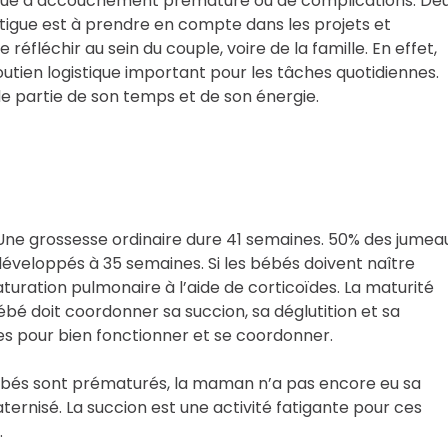
isque d’accouchement prématuré ou de complications. De
tigue est à prendre en compte dans les projets et
réfléchir au sein du couple, voire de la famille. En effet,
utien logistique important pour les tâches quotidiennes.
e partie de son temps et de son énergie.
 Une grossesse ordinaire dure 41 semaines. 50% des jumea
éveloppés à 35 semaines. Si les bébés doivent naître
aturation pulmonaire à l’aide de corticoïdes. La maturité
bé doit coordonner sa succion, sa déglutition et sa
es pour bien fonctionner et se coordonner.
s bébés sont prématurés, la maman n’a pas encore eu sa
aternisé. La succion est une activité fatigante pour ces
.