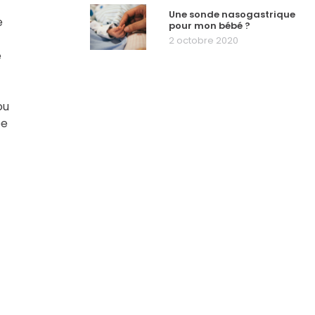
Une sonde nasogastrique
e
pour mon bébé ?
2 octobre 2020
e
ou
ée