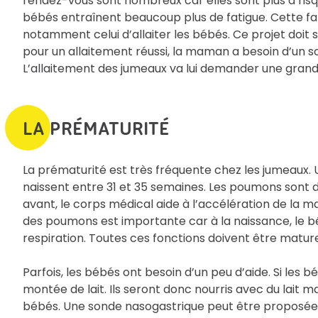
rendez-vous sont nombreux car elles sont plus à r
bébés entraînent beaucoup plus de fatigue. Cette fa
notamment celui d’allaiter les bébés. Ce projet doit se 
pour un allaitement réussi, la maman a besoin d’un so
L’allaitement des jumeaux va lui demander une grand
LA PRÉMATURITÉ
La prématurité est très fréquente chez les jumeaux.
naissent entre 31 et 35 semaines. Les poumons sont d
avant, le corps médical aide à l’accélération de la m
des poumons est importante car à la naissance, le bé
respiration. Toutes ces fonctions doivent être matur
Parfois, les bébés ont besoin d’un peu d’aide. Si le
montée de lait. Ils seront donc nourris avec du lait m
bébés. Une sonde nasogastrique peut être proposée